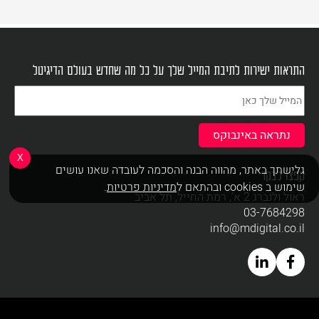
התראות ישירות לתיבת המייל שלך על כל מה שחדש בעולם הדיגיטל
X
גלישתך באתר, מהווה הבנה והסכמה לעובדה שאנו עושים
קפצו לבקר
שימוש ב cookies ובהתאם ל
מדיניות פרטיות
.
ראול ולנברג 2 א’, רמת החייל, תל אביב
03-7684298
info@mdigital.co.il