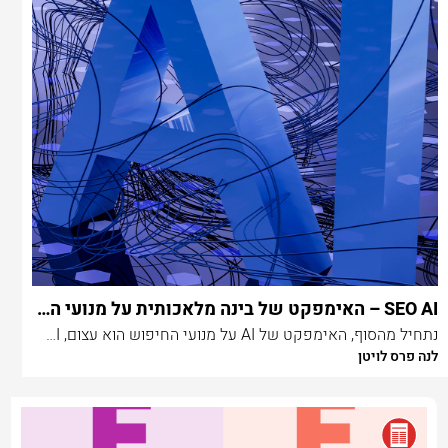
SEO AI – האימפקט של בינה מלאכותית על מנועי החיפוש
נתחיל מהסוף, האימפקט של AI על מנועי החיפוש הוא עצום, AI עתיד לשנות את הדרך בה אנחנו חושבים, עובדים ומחפשים תשובות ברחבי הרשת.
לנה פרס לויטן