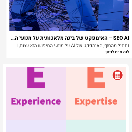
SEO AI – האימפקט של בינה מלאכותית על מנועי החיפוש
נתחיל מהסוף, האימפקט של AI על מנועי החיפוש הוא עצום, AI עתיד לשנות את הדרך בה אנחנו חושבים, עובדים ומחפשים תשובות ברחבי הרשת.
לנה פרס לויטן