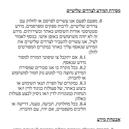
מסירת המידע לצדדים שלישיים
מפעם לפעם אנו עשויים לפרסם או לחלוק עם
צדדים שלישיים, לרבות ספקים ומפרסמים, מידע
סטטיסטי אודות השימוש באתר ובשירותים. מידע
זה לא יזהה משתמשים באופן אישי. בנוסף לאמור
לעיל, אנו עשויים להעביר לצדדים שלישיים את
המידע שנאסף עליך באתר במקרים המפורטים
להלן:
8.1. אם יתקבל צו שיפוטי המורה למסור
מידע שנאסף;
8.2. בכל מקרה בו אנו סבורים שמסירת
המידע נחוצה כדי למנוע נזק חמור למשתמש
או לחברה;
8.3. במקרים של הפרת תנאי השימוש או
ביצוע באתר, של פעולות בניגוד לדין ו/או
הנחזות כמנוגדות לדין ו/או ניסיון לבצע פעולות
כאלה;
8.4. בכל מחלוקת, תביעה, טענה, דרישה או
הליכים משפטיים, אם יהיו, עם החברה.
אבטחת מידע