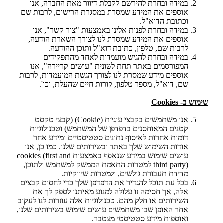
במידה ובחרת להירשם לקבלת דיוור מאת החברה, אנו
אוספים את המידע שמסרת במסגרת הרישום, לרבות שם
וכתובת הדוא"ל.
במידה ובחרת לפנות אלינו באמצעות "צור קשר", אנו
אוספים את המידע שמסרת לנו לצורך השארת הודעה,
לרבות שם, טלפון, כתובת דוא"ל ותוכן ההודעה.
במידה ובחרת להגיש מועמדות לאחד מהתפקידים
המפורסמים באתר תחת לשונית "עושים קריירה", אנו
אוספים מידע שמסרת לנו לצורך הגשת המועמדות, לרבות
שם, דוא"ל, מספר טלפון, קורות חיים שהעלת, וכו'.
שימוש ב- Cookies
אנו משתמשים בקבצי עוגיות (Cookie) (קבצי טקסט
קטנים המאוחסנים בדפדפן של המשתמש) וטכנולוגיות
דומות אחרות לאיסוף נתונים סטטיסטיים ומידע אחר
אודות השימוש שלך באתר ובשירותים שלנו. כמו כן, אנו
עושים שימוש במידע שנאסף באמצעות cookies (first and
third party) למטרות התאמת הממשק למשתמש ולתוכן,
מדידת תעבורת גולשים, ולמטרות שיווקיות.
בכל עת תוכל להגדיר את הדפדפן שלך כדי לחסום קבצים
אלה, אך חסימה זו עלולה למנוע מאיתנו לספק לך את
השירותים או חלק מהם. טכנולוגיות אלה עוזרות לנו לעקוב
אחר האופן שבו משתמשים עושים שימוש בשירותים שלנו,
ואוספות מידע סטטיסטי מצטבר.