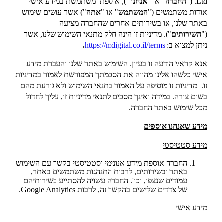
Ltd. ("
החברה
" או "
אנחנו"
), אוספת ומשתמשת במידע אישי
אודות משתמשים ("
המשתמש
" או "
אתה
") אשר עושים שימוש
באתר שלנו, או בשירותים אחרים שהחברה מציעה
("
השירותים
"). מדיניות זו הינה חלק מתנאי השימוש שלנו, אשר
ניתן למצוא ב:
https://mdigital.co.il/terms
.
אנא קרא/י הודעה זו בעיון. השימוש באתר שלנו והעברת מידע
אישי כלשהו אלינו מהווה את הסכמתך המפורשת לאמור במדיניות
זו. מדיניות זו מוסיפה על האמור בתנאי השימוש ולא גורעת מהם
בשום צורה. במידה ואינך מסכים לתנאי מדיניות זו, עליך לחדול
מכל שימוש באתר החברה.
מידע שאנחנו אוספים
מידע סטטיסטי
החברה אוספת מידע אנונימי וסטטיסטי בקשר עם השימוש
באתר ובשירותים, לרבות התנהגות משתמשים באתר,
עמודים שנצפו, וכו'. החברה עשויה להסתייע בשירותיהם
של צדדים שלישים בהקשר זה, לרבות Google Analytics.
מידע אישי