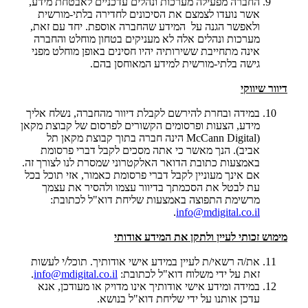
החברה מפעילה מערכות ונהלים עדכניים לאבטחת מידע,
אשר נועדו לצמצם את הסיכונים לחדירה בלתי-מורשית
ולאפשר הגנה על המידע שהחברה אוספת. יחד עם זאת,
מערכות ונהלים אלה לא מעניקים בטחון מוחלט והחברה
אינה מתחייבת ששירותיה יהיו חסינים באופן מוחלט מפני
גישה בלתי-מורשית למידע המאוחסן בהם.
דיוור שיווקי
במידה ובחרת להירשם לקבלת דיוור מהחברה, נשלח אליך
מידע, הצעות ופרסומים הקשורים לפרסום של קבוצת מקאן
(McCann Digital הינה חברה בתוך קבוצת מקאן תל
אביב). הנך מאשר כי אתה מסכים לקבל דברי פרסומת
באמצעות כתובת הדואר האלקטרוני שמסרת לנו לצורך זה.
אם אינך מעוניין לקבל דברי פרסומת כאמור, אזי תוכל בכל
עת לבטל את הסכמתך בדיוור עצמו ולהסיר את עצמך
מרשימת התפוצה באמצעות שליחת דוא"ל לכתובת:
.
info@mdigital.co.il
מימוש זכותי לעיין ולתקן את המידע אודותי
את/ה רשאי/ת לעיין במידע אישי אודותיך. תוכל/י לעשות
זאת על ידי משלוח דוא"ל לכתובת:
info@mdigital.co.il
.
במידה ומידע אישי אודותיך אינו מדויק או מעודכן, אנא
עדכן אותנו על ידי שליחת דוא"ל בנושא.