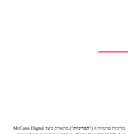
עמוד הבית
> מדיניות פרטיות
מדיניות פרטיות
מדיניות פרטיות זו (“המדיניות“) מתארת כיצד McCann Digital Ltd.
(“החברה” או “אנחנו”), אוספת ומשתמשת במידע אישי אודות
משתמשים (“המשתמש” או “אתה“) אשר עושים שימוש באתר שלנו, או
בשירותים אחרים שהחברה מציעה (“השירותים“). מדיניות זו הינה חלק
מתנאי השימוש שלנו, אשר ניתן למצוא ב: https://mdigital.co.il/terms.
אנא קרא/י הודעה זו בעיון. השימוש באתר שלנו והעברת מידע אישי […]
מדיניות פרטיות זו ("
המדיניות
") מתארת כיצד McCann Digital