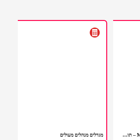
Modular less is actually more – תודה יוניברסל אנליטיקס, שלום GA4
מגדלים מנהלים מעולים