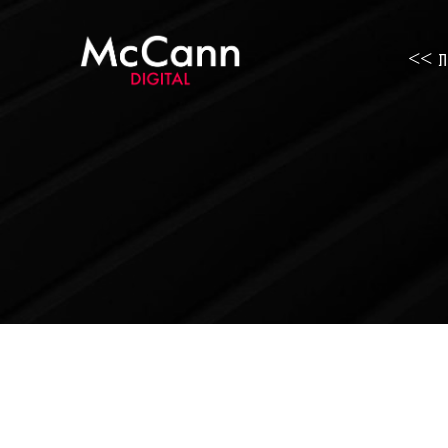
ות >>