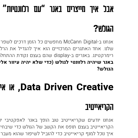
אבל איך מייצרים באנר “עם רלוונטיות”
הגולש?
אנחנו ב-McCann Digital מחפשים כל הזמן
שלנו. אחד האתגרים המרכזיים הוא איך להגדיל את הרלו
רימרקטינג. באנרים ב-display שהם בעצם נקודת ההתחלה של המסע הצרכני.
באנר שיהיה רלוונטי לגולש (כדי שלא יהיה עיוור אלי
הגולש?
Data Driven Creative
, או אי
הקריאייטיב
אנחנו יודעים שקריאייטיב טוב הופך באנר לאפקטיבי יות
הקריאייטיב בעצם תופס את הקשב של הגולש כדי שיבחין ב
איך נוכל למנף קריאייטיב כדי להוביל לשיפור שהוא מעבר 