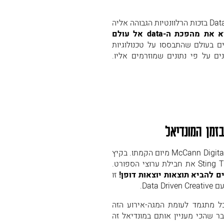
בשנים האחרונות למדנו על כוחו של ה- Data Driven Marketing בזכות הרלוונטיות הגבוהה אליה
מה אם היינו יכולים להביא את מהפכת ה-data אל עולם
 בעולם שהתבססו על טכנולוגיות
 על פי נתונים שמוזרמים אליו.
זמן המונדיאל
Sting TV הוא מותג ה-low cost של yes. מותג אותו מלווה McCann Digital מיום הקמתו. בקיץ
 להביא תוצאות יוצאות דופן!
זו
Dat.
 מתגמד לעומת המגה-אירוע הזה
ר שהכי מעניין אותם במונדיאל זה