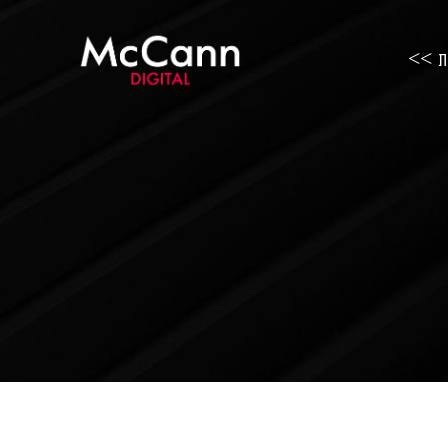
ות >>