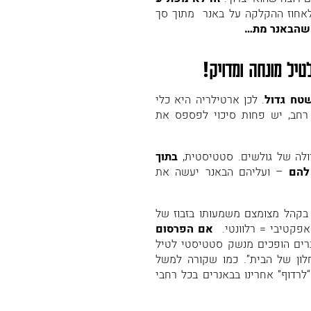
לאחוז ההקלקה על באנר מתוך סך
 שהבאנר מת…
יל מונחה ומדויק!
טח גדול
. לכן ארטילריה היא כלי
 רחב, יש פחות סיכוי לפספס את
ולה של גולשים. סטטיסטית,
בתוך
להם
– ועליהם הבאנר יעשה את
 בקהל מצומצם משמעותו בזבוז של
אפקטיבי = רלוונטי.
אם הפרסום
רים הופכים מנשק סטטיסטי לטיל
חלון של הבית”. כמו שקורה למשל
כמו booking. המלון ימשיך “לרדוף” אחרינו בבאנרים בכל רחבי