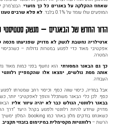
שאחוז ההקלקה על באנרים כל כך מזערי
. הבנצ’מרק 
המופעים שלו עומד על 0.1% בלבד.
לא פלא שרבים טענו
הדור החדש של הבאנרים – מנשק סטטיסטי לט
ארטילריה נחשבת לנשק לא מדויק שפגיעתו מכסה ש
אפקטיבי מאוד כדי לפגוע במטרות גדולות – כשהכיסוי
המטרה.
כך גם הבאנר המסורתי
. הוא נחשף בפני כמות מאוד גד
אותה מסת גולשים, ימצאו אלו שהקמפיין רלוונטי 
העבודה.
אבל במדיה, כיסוי שווה כסף. וכיסוי רחב שמטרתו לפגוע
כסף. לכן כלי הבאנר משתכלל והופך לאפקטיבי יותר, כש
בבאנר רלוונטי, הגולש כבר לא יהיה עיוור אליו
. הבאנ
מדויק שיודע להיות רלוונטי ולפגוע בקהל היעד “דרך ה
כשאנחנו בודקים מלון באתר 
הרשת –
רלוונטיות מקסימלית במינימום בזבוזי תקציב
.