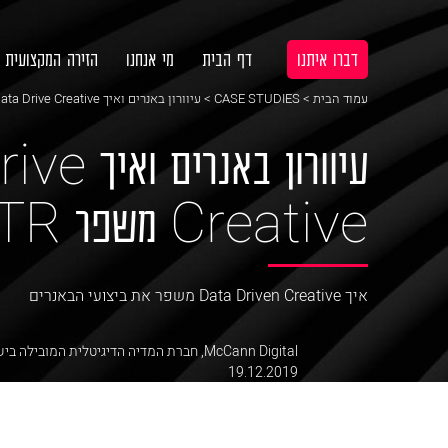
דברו איתנו
דף הבית
מי אנחנו
הזירה המקצועית
עמוד הבית
>
CASE STUDIES
> עיוורון באנרים ואיך Data Drive Creative משפר CTR
עיוורון באנ
Creative משפר CTR
איך Data Driven Creative משפר את ביצועי הבאנרים
McCann Digital
,
חברת המדיה הדיגיטלית המובילה בי
19.12.2019