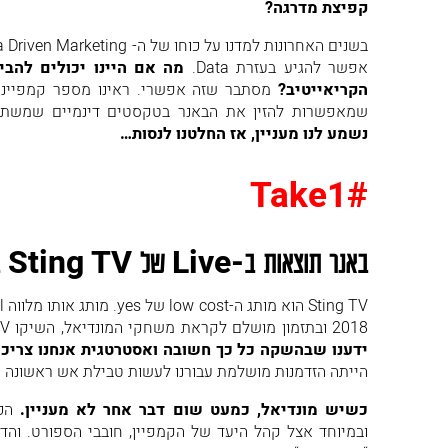
קפיצת מדרגה?
אפשר להגיע בעזרת Data.
הקריאייטיב?
מסתבר שזה אפשרי. ראינו מספר קמפיינים
שמאפשרות להזין את הבאנר בטקסטים דינמיים שמשתנים
נשמע לנו מעניין, אז החלטנו לנסות…
#Take1
באנר תוצאות ב-
Live
של
Sting TV
ב
2018 ובתזמון מושלם לקראת משחקי המונדיאל, השיקו Sting TV את חבילת ערוצי הספורט.
ידענו שבהשקה כל כך חשובה ואסטרטגית אנחנו צריכים
הייתה הזדמנות מושלמת עבורנו לעשות טבילת אש ראשונה עם a Driven Creative
כשיש מונדיאל, כמעט שום דבר אחר לא מעניין.
הכל
ובמיוחד אצל קהל היעד של הקמפיין, חובבי הספורט. והדב