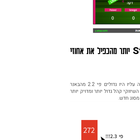
S
יותר מהכפיל את אחוזי
באנר התוצאות Live עמד באתגר – ובגדול! אחוז ההקלקה עליו היו גדולים פי 2.2 מהבאנר
האפקטיבי ביותר אחריו בקמפיין! הצלחנו להכניס ל-funnel השיווקי קהל גדול יותר ומדויק יותר
מסוג חדש.