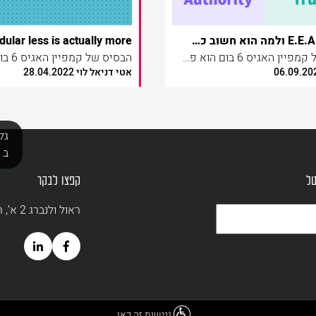
מה זה E.E.A.T ולמה הוא חשוב כל כך לאתר שלכם?
הבסיס של קמפיין האגיס 6 בום הוא פשוט
אטי דניאל לוי 28.04.2022
רוכשים 5 אריזות של חיתולי האגיס המשתתפות בפעילות, מזינים את הקודים הנמצאים בפנים האריזות במיניסייט הייעודי ומקבלים קופון לאריזה שישית מתנה.
גל
ב cookies ובהתאם ל
טל
קפצו לבקר
ראול ולנברג 2 א’, רמת החייל, תל אביב | 03-7684298 |
נגישות זה כאן