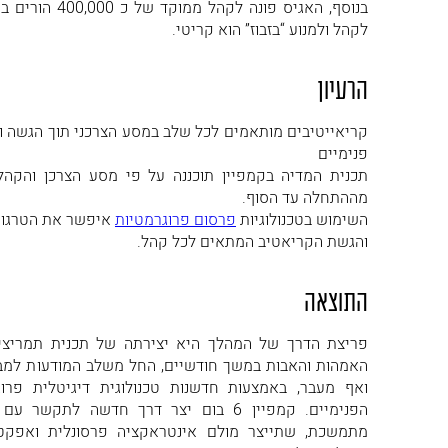
בנוסף, האגיס פונה
לקהל ולמנוע “בזבוז” הוא קריטי.
הרעיון
קריאייטיבים מותאמים לכל שלב במסע הצרכני תוך הגשה ו
פנימיים
תכנית המדיה בקמפיין תוכננה על פי מסע הצרכן והקהל
מההתחלה עד הסוף.
השימוש בטכנולוגיות
פרסום פרוגרמטיות
איפשר את הטרגוט 
והגשת הקריאטיב המתאים לכל קהל.
התוצאה
פריצת הדרך של המהלך היא יצירתה של תכנית תמריצי
האמהות והאבות במשך חודשיים, החל משלב המודעות למבצ
ואף מעבר, באמצעות חדשנות טכנולוגית דיגיטלית פר
הפנימיים. קמפיין 6 בום יצר דרך חדשה לת
מתמשכת, שתייצר מולם אינטראקציה פרסונלית ואפקט