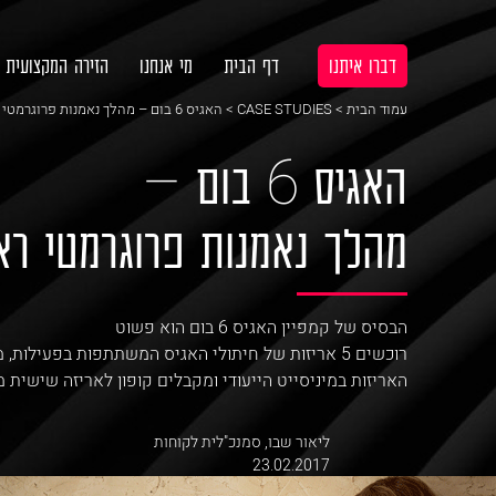
דברו איתנו
דף הבית
מי אנחנו
הזירה המקצועית
עמוד הבית
>
CASE STUDIES
> האגיס 6 בום – מהלך נאמנות פרוגרמטי ראשון מסוגו בעולם!
האגיס 6 בום –
מהלך נאמנות פרוגרמטי ראש
הבסיס של קמפיין האגיס 6 בום הוא פשוט
רוכשים 5 אריזות של חיתולי האגיס המשתתפות בפעילות
האריזות במיניסייט הייעודי ומקבלים קופון לאריזה שישית מ
ליאור שבו
,
סמנכ"לית לקוחות
23.02.2017