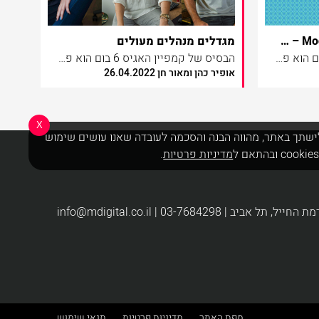
Modular less is actually more – תודה יוניברסל אנליטיקס, שלום GA4
מגדלים מנהלים מעולים
הבסיס של קמפיין האגיס 6 בום הוא פשוט
הבסיס של קמפיין האגיס 6 בום הוא פשוט
אופיר כהן ומאור חן 26.04.2022
רוכשים 5 אריזות של חיתולי האגיס המשתתפות בפעילות, מזינים את הקודים הנמצאים בפנים האריזות במיניסייט הייעודי ומקבלים קופון לאריזה שישית מתנה.
X
ישתך באתר, מהווה הבנה והסכמה לעובדה שאנו עושים שימוש
מדיניות פרטיות
.
info@mdigital.co.il
מפת האתר
מדיניות פרטיות
תנאי שימוש