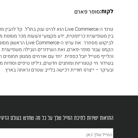
לקוח:
סופר פארם
טרנד ה-Live Commerce הוא להיט ענק בחו”ל. קל להב
בין משפיענית כריזמטית, ידע מקצועי והצעות מכר מגוונות מו
לביקוש מסחרר. את ערוץ ה-e Commerce
הקמנו עבור סופר-פארם, ואת השידורים הובילה משפיענית 
והלייף סטייל יובל כספית. יחד עם אורחים ממגוון תחומים ה
בשידור חי קטגוריות ומותגים חדשים, גילינו טיפים וסודות מ
ובעיקר – ייצרנו חוויית רכישה בלייב שטרם נראתה בארץ.
התראות ישירות לתיבת המייל שלך על כל מה שחדש בעולם הדיגי