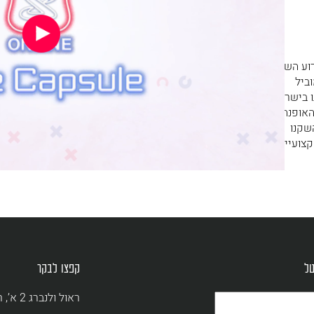
ין מדוע השילוב
ביל
Liv הראשון מסוגו בישראל
האופנה
שקנו
קצועיים,
טל
קפצו לבקר
ראול ולנברג 2 א’, רמת החייל, תל אביב | 03-7684298 |