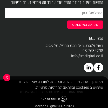
התראות ישירות לתיבת המייל שלך על כל מה שחדש בעולם הדיגיטל
קפצו לבקר
ראול ולנברג 2 א’, רמת החייל, תל אביב
03-7684298
info@mdigital.co.il
X
גלישתך באתר, מהווה הבנה והסכמה לעובדה שאנו עושים
שימוש ב cookies ובהתאם ל
מדיניות פרטיות
.
מפת האתר
מדיניות פרטיות
תנאי שימוש
נגישות זה כאן
Mccann Digital 2007-2023