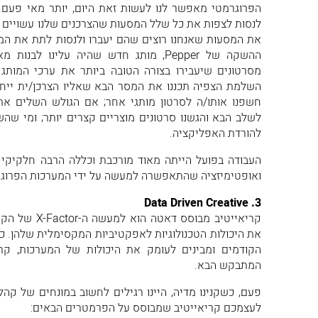
הפרוגרמטי מאפשר לנו לעשות זאת היום, יותר מאי פעם. 
לנסות לצפות את כל שלל המסעות שהצרכנים שלנו עשויים 
את המסעות שאנחנו רוצים שהם יעברו ולנסות לתת את המענ
ההשקה של Pepper, מותג חדש שהיה עלינו ל
מסרטונים שיעבירו בצורה הטובה ביותר את ערכי המותג
השלמת הצפיה תכננו את המסר הבא שאליו הצרכן/ית ייחשף
חשפנו אותו/ה לסרטון מותגי אחר; אם הגולש השלים את 
לשלב הבא והגשנו סרטונים מוצריים קצרים יותר; ומי שה
להורדת האפליקציה.
העבודה בפועל הייתה מאוד מורכבת וכללה הרבה חלקיקי קר
ואופטימיזציה שהתאפשרה למעשה על ידי המערכות הפרוגר
3. Data Driven Creative
קריאייטיב מבוסס
את היכולות הטכנולוגיות לאפקטיביות המקסימלית שלהן. 
הקודמים ומבינים לעומק את היכולות של המערכות, ק
המתבקש הבא.
פעם, כשקנינו מדיה, היינו רגילים לחשוב במונחים של קהל
לעצמכם קריאייטיב שמבוסס על הפרמטרים הבאים: