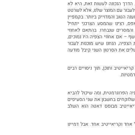
הדרך הנכונה לעשות זאת, היא לא
לעבור עם המוצר שלנו, אלא לשרטט
ה הטוב והמדוייק ביותר. בקמפיין
בנות מאפס, רצינו שהמסע הצרכני יתחיל
 והמסרים שנבחרו. בהתאם לאחוזי
 – אם אחוזי הצפיה היו נמוכים,
הצפיה, הנחנו שיש מוכנות לעבור
שלים את הסרטון השני קיבל מודעה
יאייטיב ותוכן, תוך ניסויים רבים
מטיות.
 דאטה הוא למעשה ה-X-Factor של הקניה הפרוגרמטית, ומה שיכול להביא
כשלוקחים בחשבון את שני הסעיפים
ריאייטיב מבוסס דאטה הוא השלב
 אחד וקריאייטיב אחד. אבל דמיינו