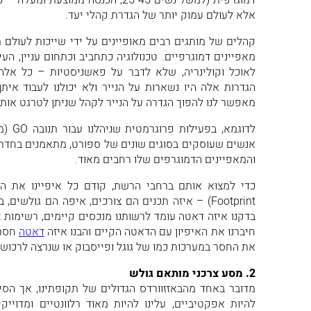
דמוגרפית (למשל נשים 25-45, הכנסה ממ
אלא לעולם עמוק יותר של הגדרת קהלי יעד.
קהלים של מותגים רבים מאופיינים על ידי שייכות לעולם 
מאפיינים דמוגרפיים. טכנולוגיה כתחביב וכתחום עניין, הע
לאוכל וקולינריה, שלא לדבר על פאשניסטיות – כל אלה ה
הגדרות אלה היו נשארות על הנייר ולא יכולנו לעבוד אית
מאפשר לנו להפוך הגדרה על הנייר לקהל שניתן לטרגט אותו
לדוגמא
אנשים שעוסקים בסוגים שונים של ספורט, מתאמנים בחדר כ
והמאפיינים הדמוגרפים שלו רחבים מאוד.
Footprint) – איזה תכנים הם צורכים, איפה הם גולשי
חיברנו את האיפיון עם הדאטה הקיים והבנו איזה
דאטה
חסר 
את החסר במערכות כמו של גוגל ופייסבוק או שנרצה לרכו
2. מסע צרכני מותאם גולש
מדובר באחד מהבאזזוורדס הגדולים של תקופתינו, אך הסיב
להיות אפקטיביים, עלינו להיות מאוד רלוונטיים ומדוייק