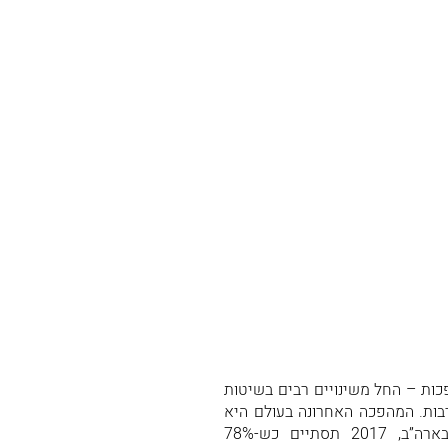
ות – החל משינויים רבים בשיטות
רבות. המהפכה האחרונה בעולם היא
. על פי ההערכות בארה”ב, 2017 תסתיים כש-78%