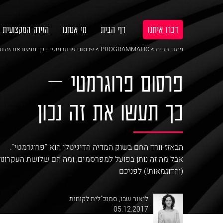
דברו איתנו
דף הבית
מי אנחנו
הזירה המקצועית
עמוד הבית
>
PROGRAMMATIC
> פרסום פרוגרמטי – כך תעשו את זה נכ
פרסום פרוגרמטי –
כך תעשו את זה נכון
הבאזז-וורד החם בשוק המדיה הדיגיטלי הוא "פרוגרמטי".
אבל מה זה נותן בפועל למפרסמים, ומה הם שלושת העקרונו
(והדוגמאות!) לפניכם
ליאור שבו
,
סמנכ"לית לקוחות
05.12.2017