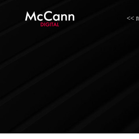
ות >>