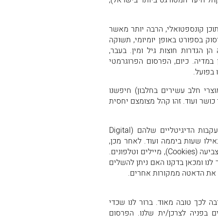
וצעת ומעלה – קהל היעד המטורגט ביותר בישראל),
תוכן קונספטואלי, הרבה יותר מאשר
יסוק בספורט באופן יומיומי, תשוקה
ן הגדרות חוצות גיל ומין. בעבר,
ן במדיה. כיום, הפרסום הפרוגרמטי
 בפועל.
, בפעילות פרוגרמטית שניהלנו עבור תנובה GO (מוצרי חלב עשירים בחלבון) חיפשנו
ושר ועוד. זהו קהל מצומצם יחסית
כדי למצוא אותם ברחבי הרשת, קודם כל איפיינו את העקבות הדיגיטליים שלהם (Digital
ם, באילו שעות ביממה ועוד. לאחר מכן,
בדקנו איזה דאטה עומד לרשותנו מנכסים קיימים, רשימות צביעה (Cookies), מיילים וטלפונים.
לנו ומכאן בדקנו האם ניתן להשלים
ש את הדאטה ממקורות אחרים.
ה לכך טובה מאוד. ברור לנו שכדי
ים בפניה לצרכן/ית שלנו. הפרסום