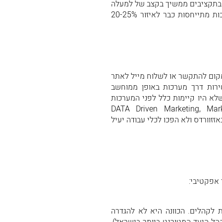
תי בתקציבים ממשיך בקצב של למעלה
מ- 20% בכל שנה. גם ישראל לא רחוקה מאחור – ההערכות מתייחסות כבר לאיזור 20-25%
במקום להתקשר או לשלוח מייל לאתר
ירות דרך מערכות באופן ממוחשב
שלא היו קיימות כלל לפני המערכות
ד איתו שלל מונחים חדשים, כמו DATA Driven Marketing, Marketing
 בגדר באזזוורדס ולא הפכו לכלי עבודה יעיל
 לקהלים. הכוונה היא לא להגדרה