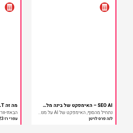
SEO AI – האימפקט של בינה מלאכותית על מנועי החיפוש
נתחיל מהסוף, האימפקט של AI על מנועי החיפוש הוא עצום, AI עתיד לשנות את הדרך בה אנחנו חושבים, עובדים ומחפשים תשובות ברחבי הרשת.
לנה פרס לויטן
עפרי רז 06.09.2023
אבל מה זה נותן בפועל למפרס