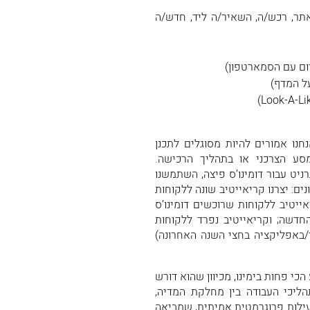
תר, רכש/ה, השאיר/ה ליד, חדש/ה
ום עם הסמארטפון)
ל המדף)
נו אמורים להיות מסוגלים לתכנן
סע הצרכני או בתהליך הרכישה.
ט עבור דומינו’ס פיצה, השתמשנו
ם: יצרנו קריאייטיב שונה ללקוחות
יטיב ללקוחות שרוכשים דומינו’ס
דשה; וקריאייטיב נפרד ללקוחות
/באפליקציה בחצי השנה האחרונה)
כי פחות בימינו, מכיוון שהוא דורש
הליכי העבודה בין מחלקת המדיה,
ילות פרוגרמטית אמיתית, שמביאה