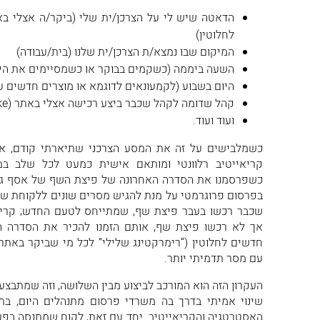
הדאטה שיש לי על הצרכן/ית שלי (ביקר/ה אצלי בא
לחלוטין)
המיקום שבו נמצא/ת הצרכן/ית שלנו (בית/עבודה)
השעה ביממה (כשקמים בבוקר או כשמסיימים את הי
היום בשבוע (לקמעונאים לדוגמא או מוצרים חדשים ע
קהל שדומה לקהל שכבר ביצע רכישה אצלי באתר (Look-A-Like)
ועוד ועוד.
כשמלבישים על זה את המסע הצרכני שתיארתי קודם, אנח
קריאייטיב רלוונטי ומותאם אישית כמעט לכל שלב במ
כשפרסמנו את הסדרה האחרונה של פיצת השף של אסף גרני
בפרסום פרוגרמטי על מנת להגיש מסרים שונים ללקוחת שוני
שכבר רכשו בעבר פיצת שף, שמתייחס לטעם החדש; קריאי
אך לא רכשו פיצת שף, אותם הזמנו להכיר את הסדרה הח
חדשים לחלוטין (“רימרקטינג שלילי” לכל מי שביקר באתר
עם מסר תדמיתי יותר.
העקרון הזה הוא המורכב לביצוע מבין השלושה, וזה שמתבצע ה
שינוי אמיתי בדרך בה משרדי פרסום מתנהלים היום, בת
האסטרטגיה והקריאייטיב. יחד עם זאת, לקוח שמתנסה בפע