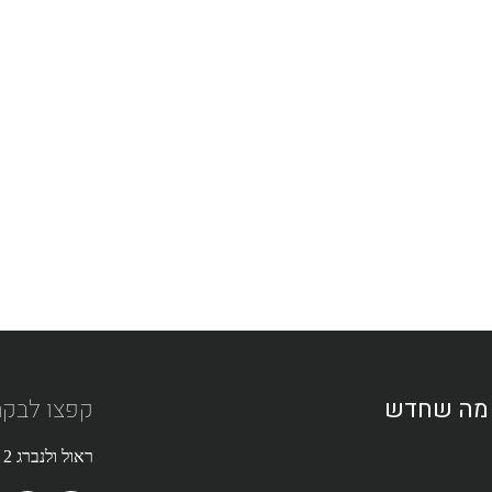
ל מה שחדש
קפצו לבקר
ראול ולנברג 2 א’, רמת החייל, תל אביב | 03-7684298 |